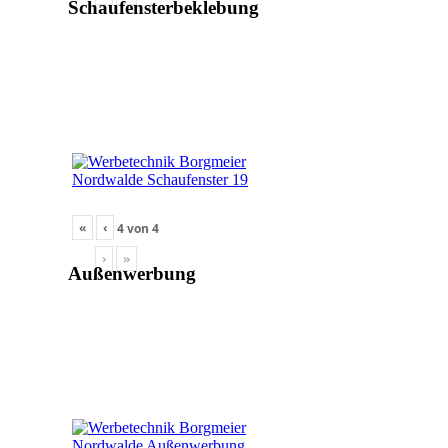
Schaufensterbeklebung
«
‹
4
von
4
›
»
Außenwerbung