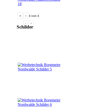
«
‹
4
von
4
›
»
Schilder