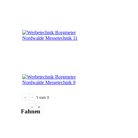
«
‹
1
von
3
›
»
Fahnen