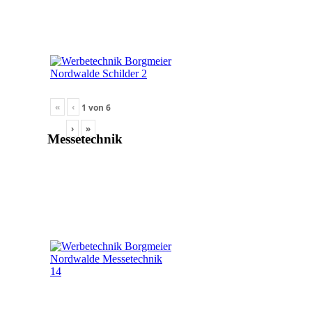
«
‹
1
von
6
›
»
Messetechnik