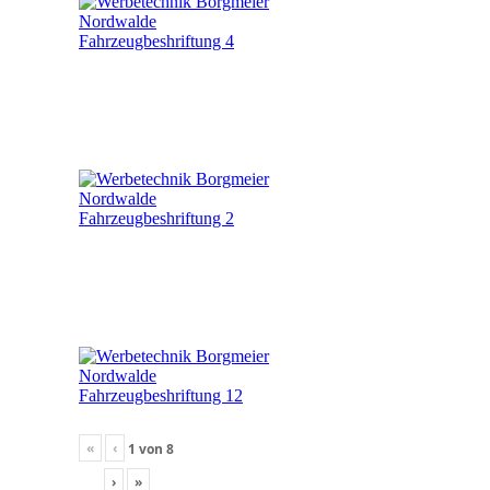
«
‹
1
von
8
›
»