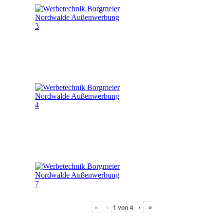
«
‹
›
»
1
von
4