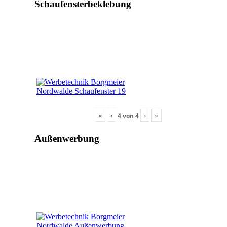
Schaufensterbeklebung
«
‹
›
»
4
von
4
Außenwerbung