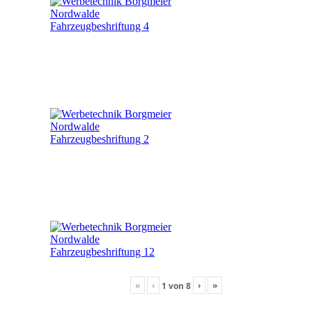
«
‹
›
»
1
von
8