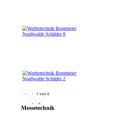
«
‹
1
von
6
›
»
Messetechnik