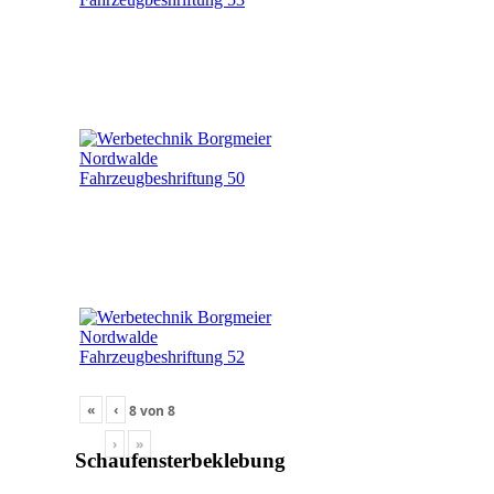
«
‹
8
von
8
›
»
Schaufensterbeklebung