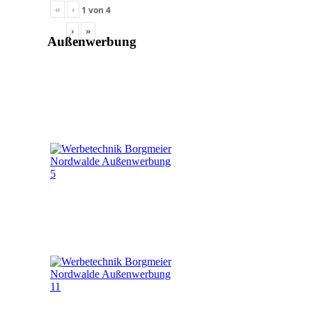
«
‹
1
von
4
›
»
Außenwerbung