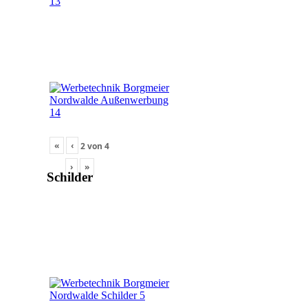
«
‹
2
von
4
›
»
Schilder