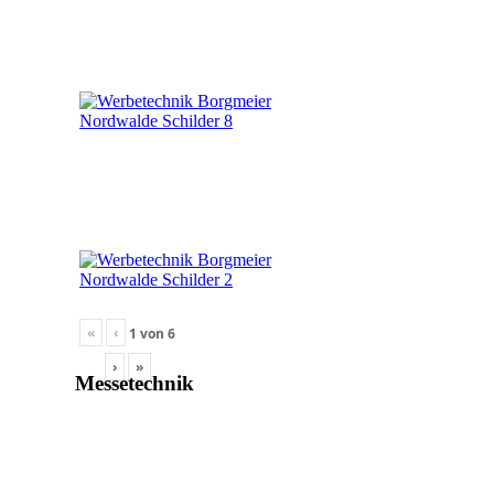
«
‹
1
von
6
›
»
Messetechnik