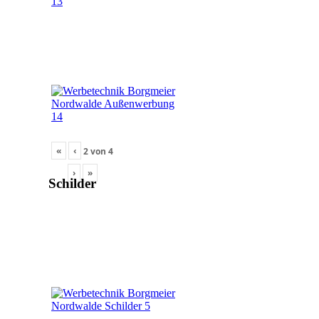
«
‹
2
von
4
›
»
Schilder