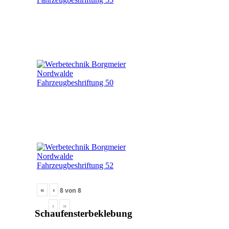
«
‹
8
von
8
›
»
Schaufensterbeklebung