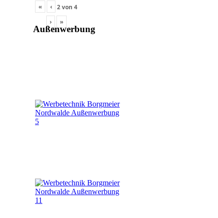
«
‹
2
von
4
›
»
Außenwerbung