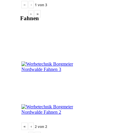
«
‹
1
von
3
›
»
Fahnen
«
‹
2
von
2