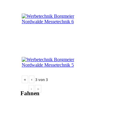
«
‹
3
von
3
›
»
Fahnen