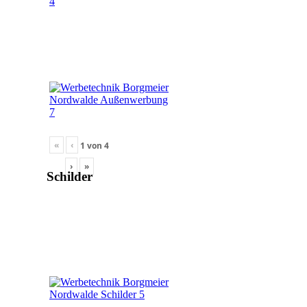
«
‹
1
von
4
›
»
Schilder