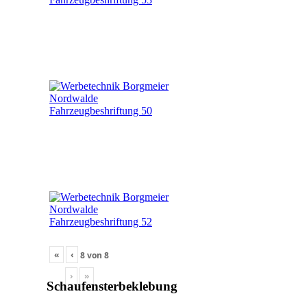
«
‹
8
von
8
›
»
Schaufensterbeklebung