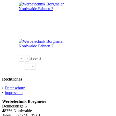
«
‹
2
von
2
›
»
Rechtliches
•
Datenschutz
•
Impressum
Werbetechnik Borgmeier
Denkerstiege 6
48356 Nordwalde
Telefon: 02573 – 35 61