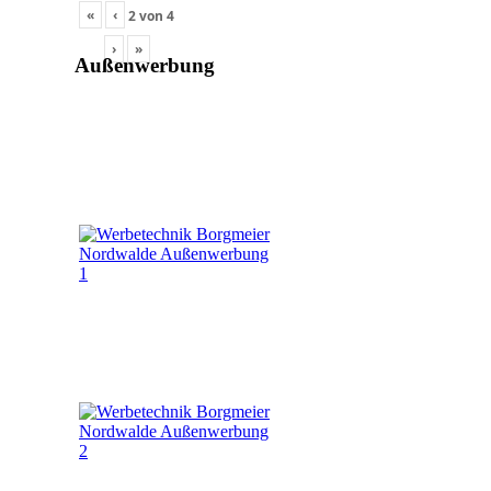
«
‹
2
von
4
›
»
Außenwerbung