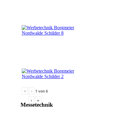
«
‹
1
von
6
›
»
Messetechnik