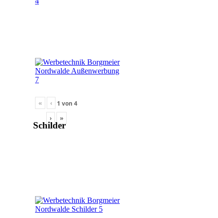
«
‹
1
von
4
›
»
Schilder