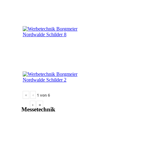
«
‹
1
von
6
›
»
Messetechnik