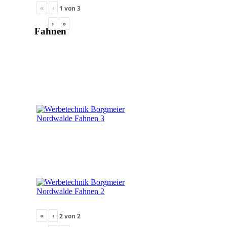
«
‹
1
von
3
›
»
Fahnen
«
‹
2
von
2