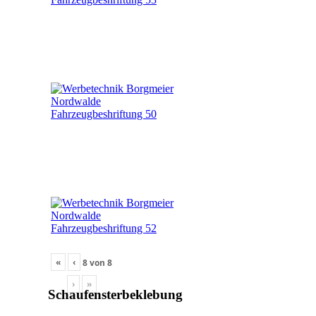
«
‹
8
von
8
›
»
Schaufensterbeklebung