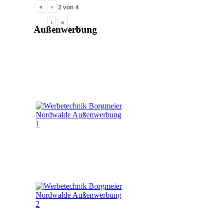
«
‹
2
von
4
›
»
Außenwerbung