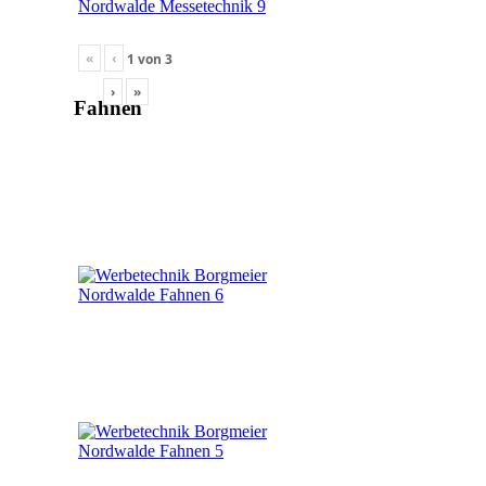
«
‹
1
von
3
›
»
Fahnen