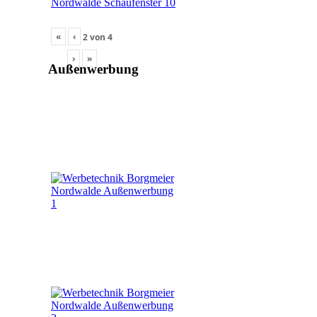
«
‹
2
von
4
›
»
Außenwerbung