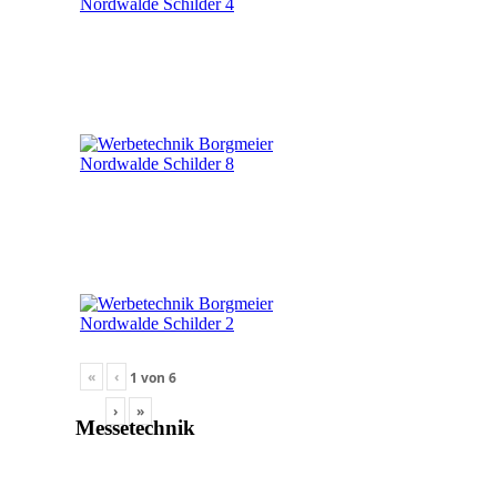
«
‹
1
von
6
›
»
Messetechnik