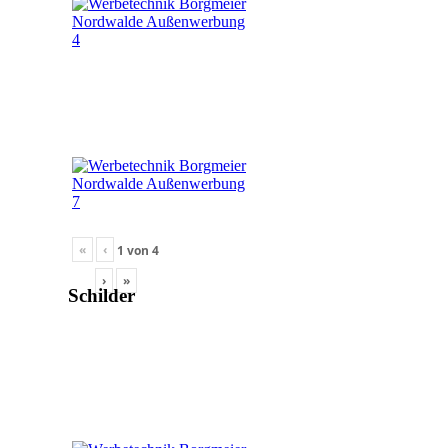
«
‹
1
von
4
›
»
Schilder