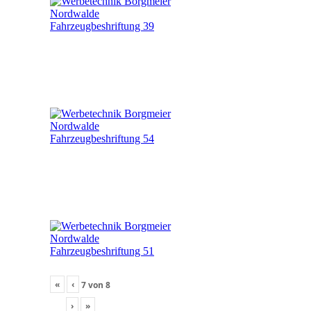
«
‹
7
von
8
›
»