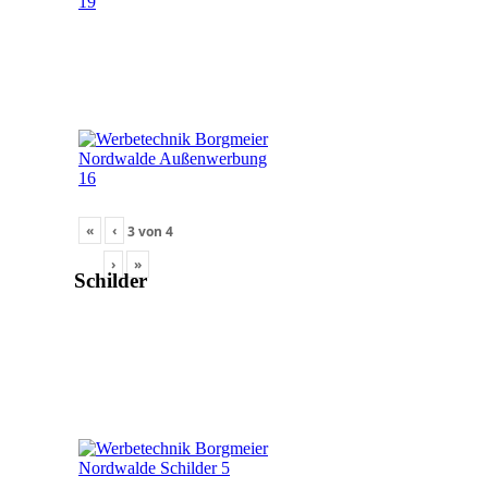
«
‹
3
von
4
›
»
Schilder