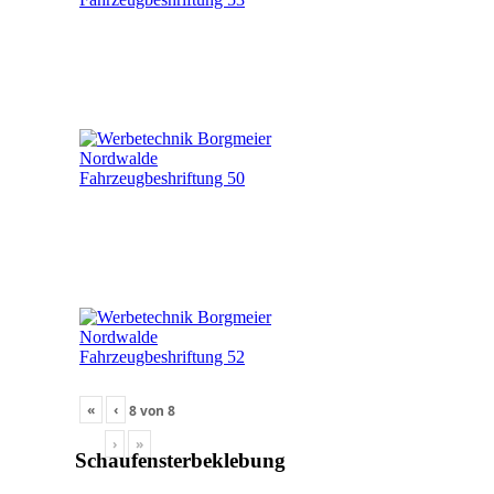
«
‹
8
von
8
›
»
Schaufensterbeklebung