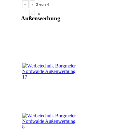
«
‹
2
von
4
›
»
Außenwerbung