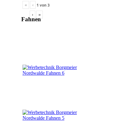
«
‹
1
von
3
›
»
Fahnen