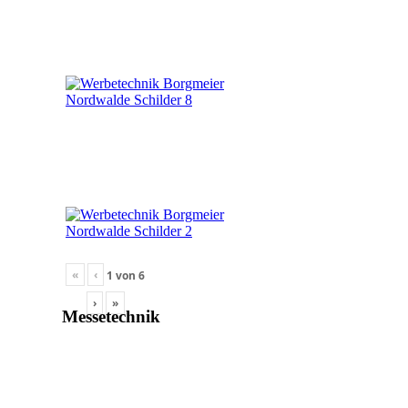
«
‹
1
von
6
›
»
Messetechnik